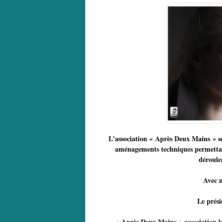
L’association « Après Deux Mains » se
aménagements techniques permettan
déroule
Avec m
Le prés
« Après Deux Mains » association 