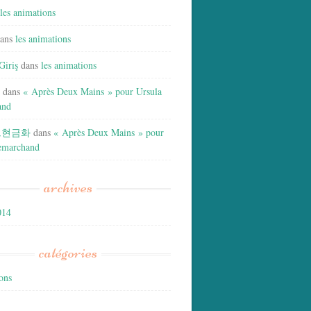
les animations
ans
les animations
Giriş
dans
les animations
dans
« Après Deux Mains » pour Ursula
and
드현금화
dans
« Après Deux Mains » pour
emarchand
archives
014
catégories
ons