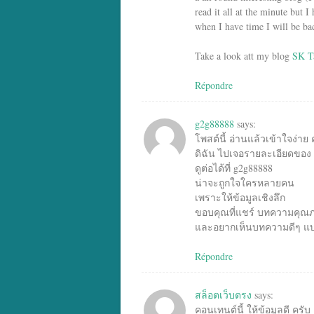
read it all at the minute but 
when I have time I will be bac
Take a look att my blog
SK T
Répondre
g2g88888
says:
โพสต์นี้ อ่านแล้วเข้าใจง่าย 
ดิฉัน ไปเจอรายละเอียดของ ข
ดูต่อได้ที่ g2g88888
น่าจะถูกใจใครหลายคน
เพราะให้ข้อมูลเชิงลึก
ขอบคุณที่แชร์ บทความคุณภา
และอยากเห็นบทความดีๆ แบบ
Répondre
สล็อตเว็บตรง
says:
คอนเทนต์นี้ ให้ข้อมูลดี ครับ