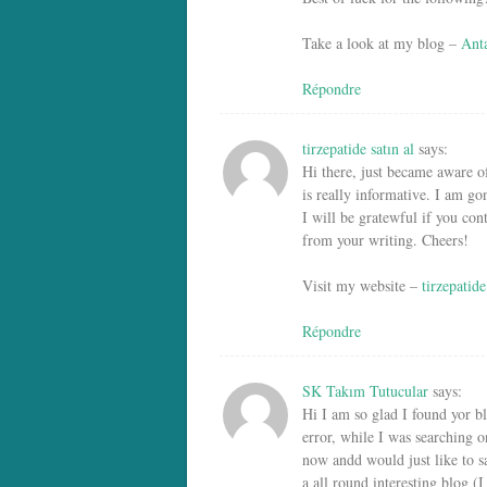
Take a look at my blog –
Anta
Répondre
tirzepatide satın al
says:
Hi there, just became aware o
is really informative. I am go
I will be gratewful if you con
from your writing. Cheers!
Visit my website –
tirzepatide
Répondre
SK Takım Tutucular
says:
Hi I am so glad I found yor b
error, while I was searching 
now andd would just like to s
a all round interesting blog (I