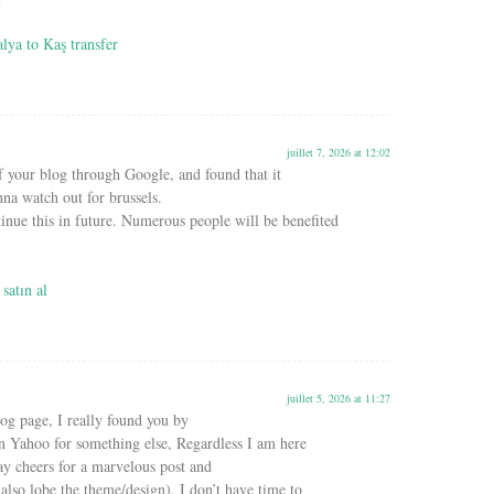
lya to Kaş transfer
juillet 7, 2026 at 12:02
f your blog through Google, and found that it
nna watch out for brussels.
tinue this in future. Numerous people will be benefited
 satın al
juillet 5, 2026 at 11:27
log page, I really found you by
on Yahoo for something else, Regardless I am here
ay cheers for a marvelous post and
 also lobe the theme/design), I don’t have time to