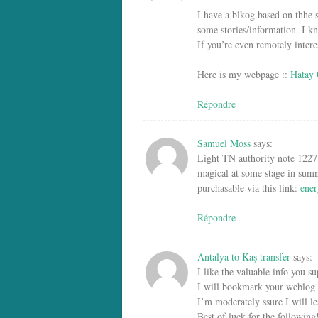
I have a blkog based on thhe 
some stories/information. I 
If you’re even remotely intere
Here is my webpage ::
Hatay 
Répondre
Samuel Moss
says:
Light TN authority note 1227:
magical at some stage in summ
purchasable via this link:
ener
Répondre
Antalya to Kaş transfer
says:
I like the valuable info you su
I will bookmark your weblog a
I’m moderately ssure I will le
Best of luck for the following