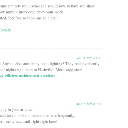
same subjects you dischss and would love to have you share
know mmy visitors ould enjoy your work.
sted, feel free to shoot me an e mail.
Otelleri
juillet 9, 2026 at 8:30
 Anyone else smitten by patio lighting? They’re conveniently
er nights right here in Nashville! More suggestion
gy-efficient architectural solutions
juillet 7, 2026 at 4:54
pply in your articles.
nd take a lookk at once more here frequently.
srn many new stuff right right here!
!