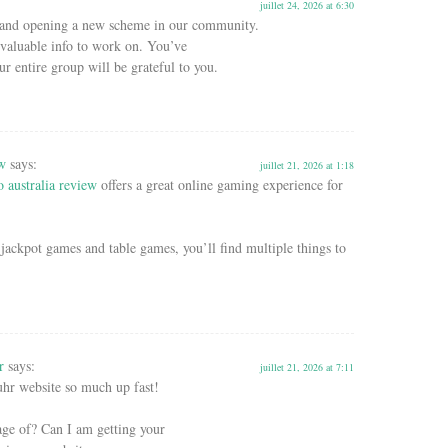
juillet 24, 2026 at 6:30
 and opening a new scheme in our community.
 valuable info to work on. You’ve
r entire group will be grateful to you.
ew
says:
juillet 21, 2026 at 1:18
o australia review
offers a great online gaming experience for
jackpot games and table games, you’ll find multiple things to
r
says:
juillet 21, 2026 at 7:11
uhr website so much up fast!
age of? Can I am getting your