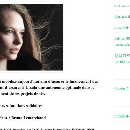
kv8
dans
Derrick
d
modabet 
betflik 88
Lemarch
신용카
Ursula L
 mobilise aujourd’hui afin d’assurer le financement des
t d’assurer à Ursula une autonomie optimale dans le
février 2
ment de ses projets de vie.
es salutations solidaires
informati
ident : Bruno Lemarchand
loi 1901 inscrite au R.N.A sous le numéro W491013869