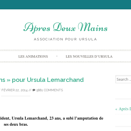
Apres Deux Mains
ASSOCIATION POUR URSULA
Skip to content
LES ANIMATIONS
LES NOUVELLES D’URSULA
Search for
ns » pour Ursula Lemarchand
/
FÉVRIER 22, 2014
//
5881 COMMENTS
« Après 
cident, Ursula Lemarchand, 23 ans, a subi l’amputation de
ses deux bras.