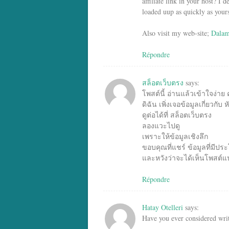
affiliate link in your host? I 
loaded uup as quickly as yours
Also visit my web-site;
Dalam
Répondre
สล็อตเว็บตรง
says:
โพสต์นี้ อ่านแล้วเข้าใจง่าย 
ดิฉัน เพิ่งเจอข้อมูลเกี่ยวกับ ห
ดูต่อได้ที่ สล็อตเว็บตรง
ลองแวะไปดู
เพราะให้ข้อมูลเชิงลึก
ขอบคุณที่แชร์ ข้อมูลที่มีประ
และหวังว่าจะได้เห็นโพสต์แน
Répondre
Hatay Otelleri
says:
Have you ever considered writ