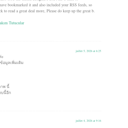
I have bookmarked it and also included your RSS feeds, so
k to read a great deal more, Please do keep up the great b.
akım Tutucular
juillet 5, 2026 at 6:25
ค่ะ
้อมูลเพิ่มเติม
พ นี้
นี้อีก
juillet 4, 2026 at 9:16